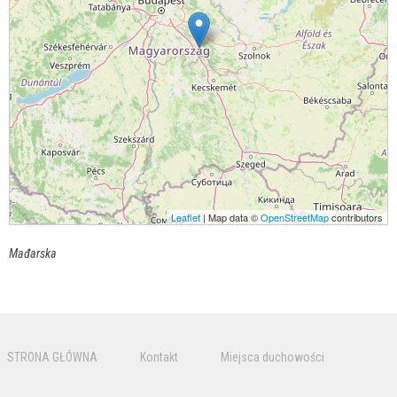
Leaflet
| Map data ©
OpenStreetMap
contributors
Mađarska
STRONA GŁÓWNA
Kontakt
Miejsca duchowości