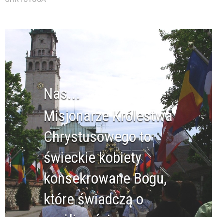
Nas...
Misjonarze Królestwa
Chrystusowego to
świeckie kobiety
konsekrowane Bogu,
które świadczą o