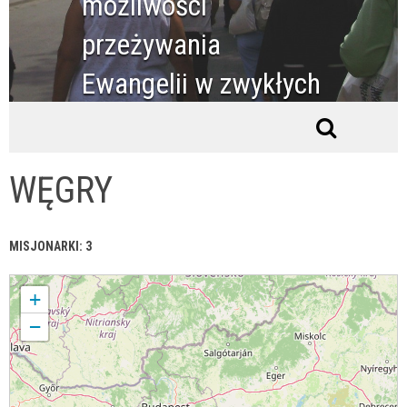
możliwości
przeżywania
Ewangelii w zwykłych
warunkach życia
WĘGRY
MISJONARKI: 3
WĘGRY
+
−