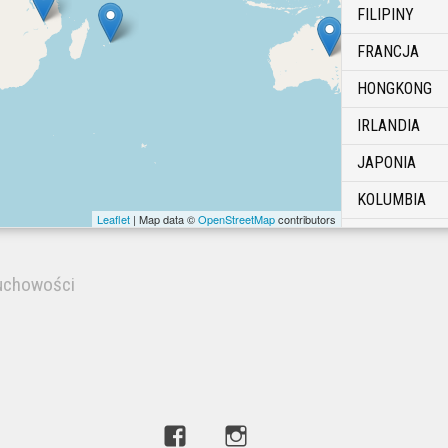
FILIPINY
FRANCJA
HONGKONG
IRLANDIA
JAPONIA
KOLUMBIA
Leaflet
| Map data ©
OpenStreetMap
contributors
KONGO
KOREA
uchowości
KROACJA
LUKSEMBURG
MALAVI
MAURITUS