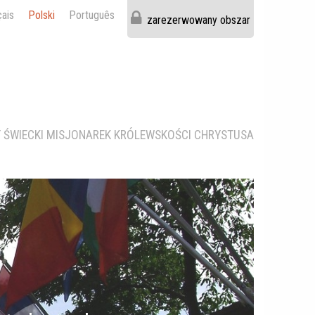
çais
Polski
Português
zarezerwowany obszar
T ŚWIECKI MISJONAREK KRÓLEWSKOŚCI CHRYSTUSA