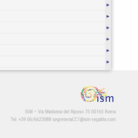
▸
▸
▸
▸
▸
▸
▸
▸
▸
▸
ISM – Via Madonna del Riposo 75 00165 Roma
▸
Tel. +39 06/6623088 segreteriaCC1@ism-regalita.com
▸