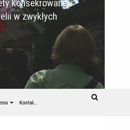
iety konsekrowane
elii w zwykłych
enia
Kontakt