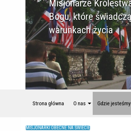
Misjonarze Królestw
Bogu, które świadczą
warunkach życia
Strona główna
O nas
Gdzie jesteśmy
MISJONARKI OBECNE NA ŚWIECIE