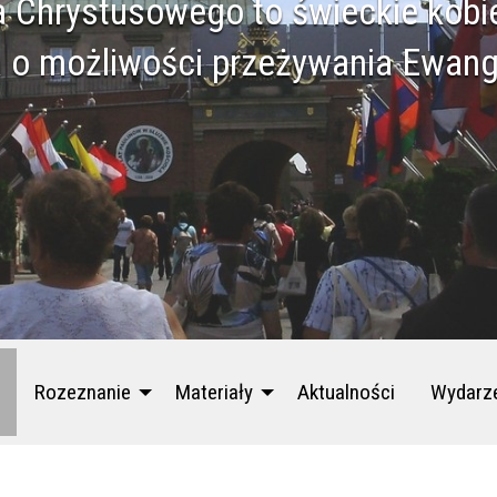
a Chrystusowego to świeckie kob
 o możliwości przeżywania Ewang
Rozeznanie
Materiały
Aktualności
Wydarz