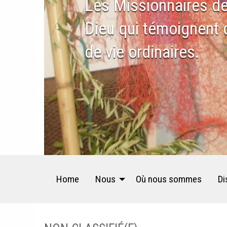
Les Missionnaires de
Dieu qui témoignent d
de vie ordinaires.
Home
Nous
Où nous sommes
Di