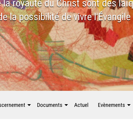
 la royauté du Christ sont des la
e la possibilité de vivre l'Évangil
scernement
Documents
Actuel
Evènements