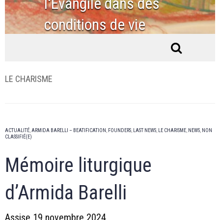
l'Évangile dans des
conditions de vie
ordinaires.
LE CHARISME
ACTUALITÉ
,
ARMIDA BARELLI – BEATIFICATION
,
FOUNDERS
,
LAST NEWS
,
LE CHARISME
,
NEWS
,
NON
CLASSIFIÉ(E)
Mémoire liturgique
d’Armida Barelli
Assise 19 novembre 2024