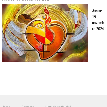
Assise
19
novemb
re 2024
P
o
s
Home
Contacts
Lieux de spiritualité