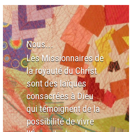
Nous...
Les Missionnaires de
la royauté du Christ
sont des laïques
consacrées à Dieu
qui témoignent de la
possibilité de vivre