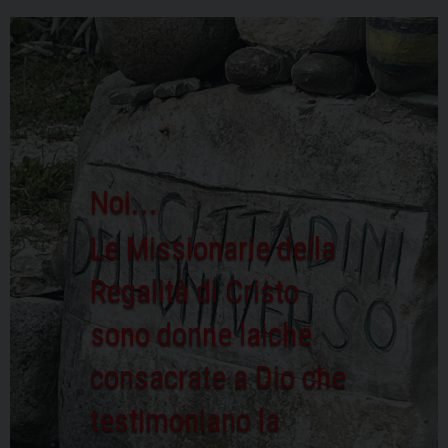
Noi...
Le Missionarie della
Regalità di Cristo
sono donne laiche
consacrate a Dio che
testimoniano la