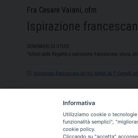
Fra Cesare Vaiani, ofm
Ispirazione francescana
SEMINARIO DI STUDI
“Istituti della Regalità e ispirazione francescana: storia, a
Ispirazione francescana dei tre Istituti da P. Gemelli ad
Informativa
Utilizziamo cookie o tecnologie s
funzionalità semplici", "miglior
Home
Contatti
Luoghi di spiritualità
cookie policy.
Cliccando su "accetta" acconsent