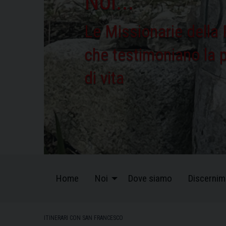
Noi...
Le Missionarie della 
che testimoniano la po
di vita
Home
Noi
Dove siamo
Discernim
ITINERARI CON SAN FRANCESCO