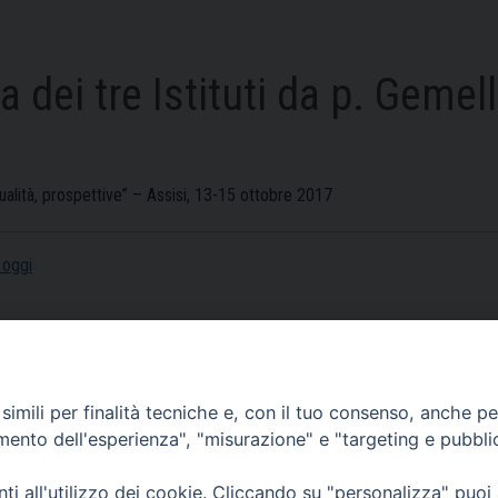
 dei tre Istituti da p. Gemell
ttualità, prospettive” – Assisi, 13-15 ottobre 2017
 oggi
imili per finalità tecniche e, con il tuo consenso, anche per 
amento dell'esperienza", "misurazione" e "targeting e pubbli
Link
i all'utilizzo dei cookie. Cliccando su "personalizza" puoi