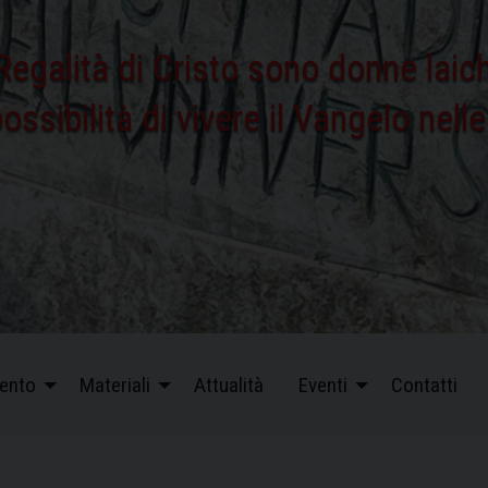
Regalità di Cristo sono donne lai
ssibilità di vivere il Vangelo nell
ento
Materiali
Attualità
Eventi
Contatti