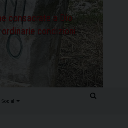
che consacrate a Dio
e ordinarie condizioni
Social