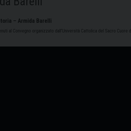
da Barelli
storia – Armida Barelli
enuti al Convegno organizzato dall’Università Cattolica del Sacro Cuore di