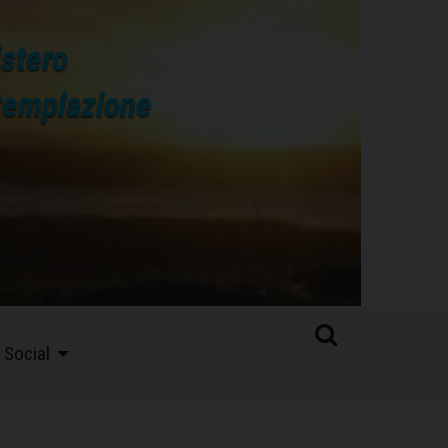
istero
ntemplazione
.
Social