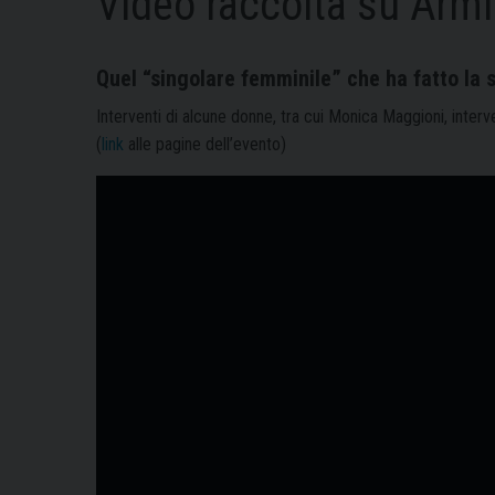
Video raccolta su Armi
Quel “singolare femminile” che ha fatto la 
Interventi di alcune donne, tra cui Monica Maggioni, interv
(
link
alle pagine dell’evento)