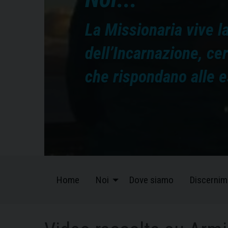
La Missionaria vive la
dell’Incarnazione, ce
che rispondano alle e
Home
Noi
Dove siamo
Discernim