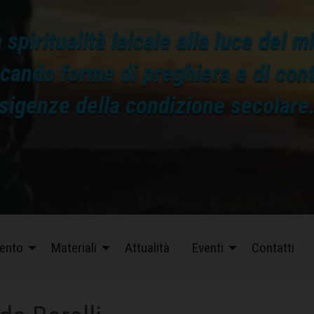
 spiritualità laicale alla luce del m
rcando forme di preghiera e di co
sigenze della condizione secolare
ento
Materiali
Attualità
Eventi
Contatti