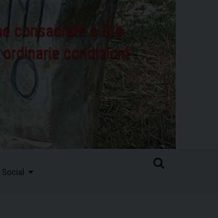
che consacrate a Dio
e ordinarie condizioni
Social