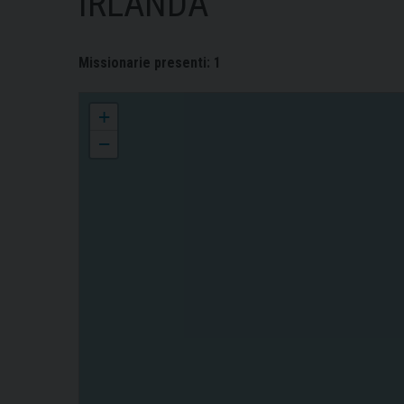
IRLANDA
Missionarie presenti: 1
IRLANDA
+
−