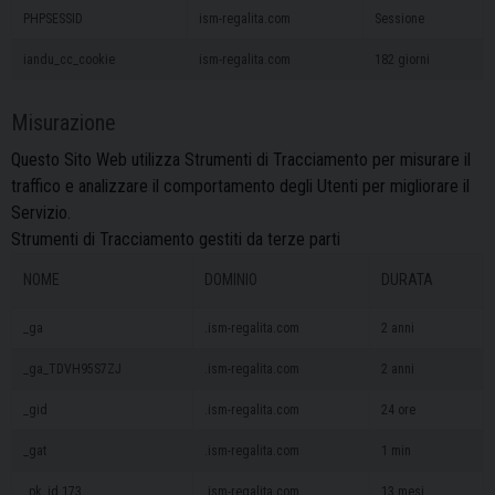
PHPSESSID
ism-regalita.com
Sessione
iandu_cc_cookie
ism-regalita.com
182 giorni
Misurazione
Questo Sito Web utilizza Strumenti di Tracciamento per misurare il
traffico e analizzare il comportamento degli Utenti per migliorare il
Servizio.
Strumenti di Tracciamento gestiti da terze parti
NOME
DOMINIO
DURATA
_ga
.ism-regalita.com
2 anni
_ga_TDVH95S7ZJ
.ism-regalita.com
2 anni
_gid
.ism-regalita.com
24 ore
_gat
.ism-regalita.com
1 min
_pk_id.173
.ism-regalita.com
13 mesi