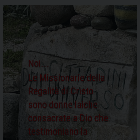
Noi...
Le Missionarie della
Regalità di Cristo
sono donne laiche
consacrate a Dio che
testimoniano la