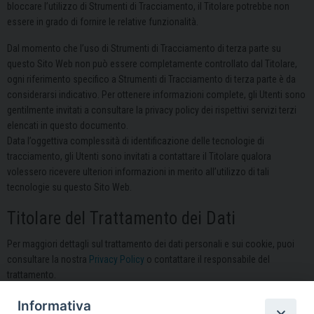
bloccare l’utilizzo di Strumenti di Tracciamento, il Titolare potrebbe non
essere in grado di fornire le relative funzionalità.
Dal momento che l’uso di Strumenti di Tracciamento di terza parte su
questo Sito Web non può essere completamente controllato dal Titolare,
ogni riferimento specifico a Strumenti di Tracciamento di terza parte è da
considerarsi indicativo. Per ottenere informazioni complete, gli Utenti sono
gentilmente invitati a consultare la privacy policy dei rispettivi servizi terzi
elencati in questo documento.
Data l’oggettiva complessità di identificazione delle tecnologie di
tracciamento, gli Utenti sono invitati a contattare il Titolare qualora
volessero ricevere ulteriori informazioni in merito all’utilizzo di tali
tecnologie su questo Sito Web.
Titolare del Trattamento dei Dati
Per maggiori dettagli sul trattamento dei dati personali e sui cookie, puoi
consultare la nostra
Privacy Policy
o contattare il responsabile del
trattamento.
Ultimo aggiornamento: 09-04-2026
Informativa