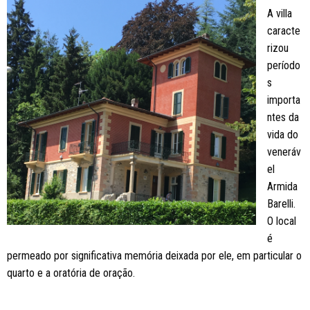
A villa
caracte
rizou
período
s
importa
ntes da
vida do
veneráv
el
Armida
Barelli.
O local
é
permeado por significativa memória deixada por ele, em particular o
quarto e a oratória de oração.