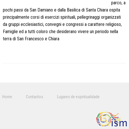
parco, a
pochi passi da San Damiano e dalla Basilica di Santa Chiara ospita
principalmente corsi di esercizi spirituali, pellegrinaggi organizzati
da gruppi ecclesiastici, convegni e congressi a carattere religioso,
Famiglie ed a tutti coloro che desiderano vivere un periodo nella
terra di San Francesco e Chiara
P
o
s
Home
Contactos
Lugares de espiritualidade
t
N
a
v