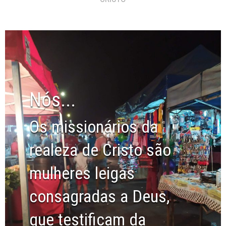
Nós...
Os missionários da
realeza de Cristo são
mulheres leigas
consagradas a Deus,
que testificam da