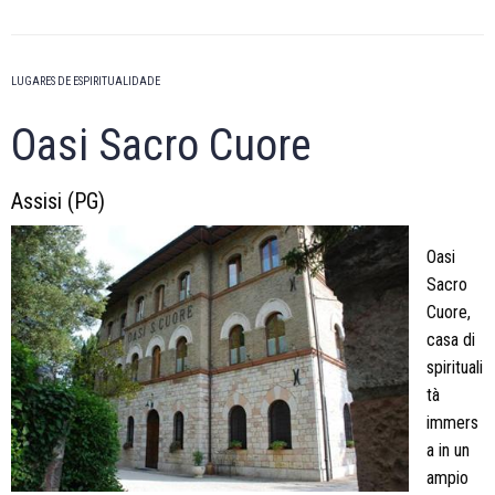
LUGARES DE ESPIRITUALIDADE
Oasi Sacro Cuore
Assisi (PG)
Oasi
Sacro
Cuore,
casa di
spirituali
tà
immers
a in un
ampio