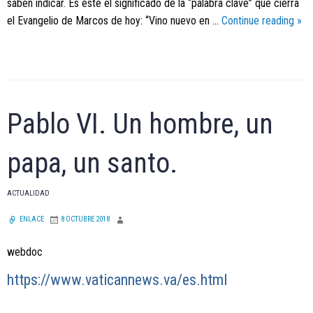
saben indicar. Es éste el significado de la “palabra clave” que cierra
Pap
el Evangelio de Marcos de hoy: “Vino nuevo en …
Continue reading
»
las
Bie
rep
el
ver
Pablo VI. Un hombre, un
esti
de
papa, un santo.
vid
del
cris
ACTUALIDAD
ENLACE
8 OCTUBRE 2018
webdoc
https://www.vaticannews.va/es.html