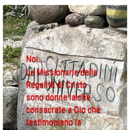
Noi...
Le Missionarie della
Regalità di Cristo
sono donne laiche
consacrate a Dio che
testimoniano la