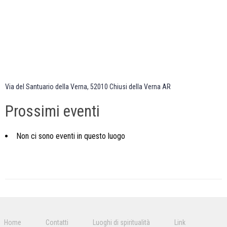
a
n
F
r
a
n
c
e
s
c
o
–
Via del Santuario della Verna, 52010 Chiusi della Verna AR
C
h
i
Prossimi eventi
u
s
i
d
Non ci sono eventi in questo luogo
e
l
l
a
V
e
r
n
a
V
i
a
Home
Contatti
Luoghi di spiritualità
Link
d