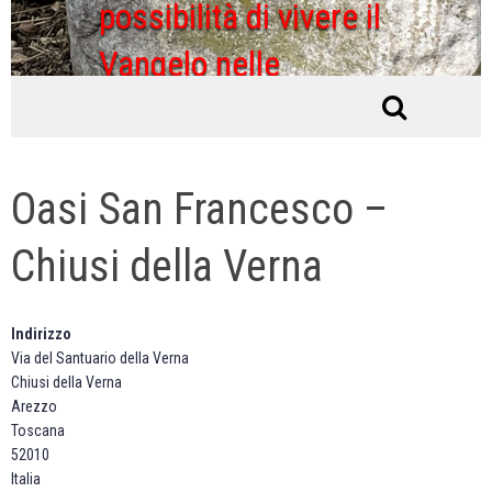
possibilità di vivere il
Vangelo nelle
ordinarie condizioni di
vita
Oasi San Francesco –
Chiusi della Verna
Indirizzo
Via del Santuario della Verna
Chiusi della Verna
Arezzo
O
Toscana
a
52010
s
i
Italia
S