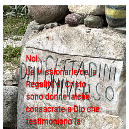
Noi...
Le Missionarie della
Regalità di Cristo
sono donne laiche
consacrate a Dio che
testimoniano la