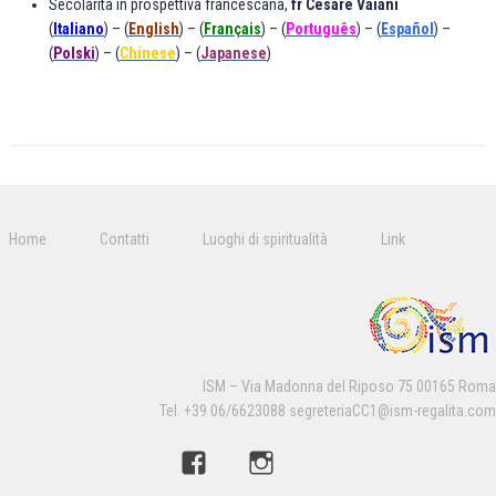
Secolarità in prospettiva francescana
,
fr Cesare Vaiani
(
Italiano
) – (
English
) – (
Français
) – (
Português
) – (
Español
) –
(
Polski
) –
(
C
hin
e
se
) – (
Japanese
)
Home
Contatti
Luoghi di spiritualità
Link
ISM – Via Madonna del Riposo 75 00165 Roma
Tel. +39 06/6623088 segreteriaCC1@ism-regalita.com
Facebook
Instagram