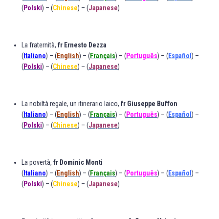
(
Polski
) –
(
C
hin
e
se
) – (
Japanese
)
La fraternità,
fr Ernesto Dezza
(
Italiano
) – (
English
) – (
Français
) – (
Português
) – (
Español
) –
(
Polski
) –
(
C
hin
e
se
) – (
Japanese
)
La nobiltà regale, un itinerario laico
,
fr Giuseppe Buffon
(
Italiano
) –
(
English
) – (
Français
) – (
Português
) – (
Español
) –
(
Polski
) –
(
C
hin
e
se
) – (
Japanese
)
La povertà,
fr Dominic Monti
(
Italiano
) – (
English
) – (
Français
) – (
Português
) – (
Español
) –
(
Polski
) –
(
C
hin
e
se
) – (
Japanese
)