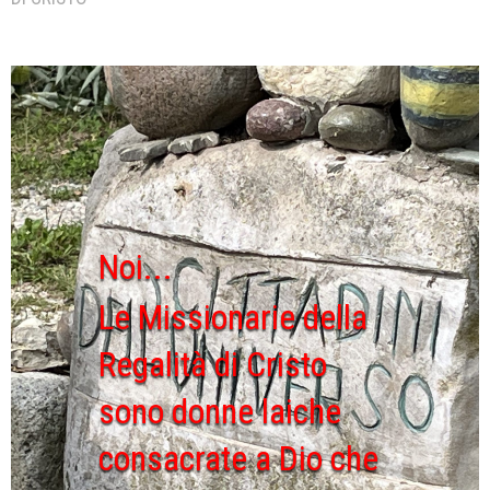
Noi...
Le Missionarie della
Regalità di Cristo
sono donne laiche
consacrate a Dio che