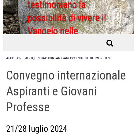
testimoniano la
possibilità di vivere il
Vangelo nelle
ordinarie condizioni di
vita
APPROFONDIMENTI
,
ITINERARI CON SAN FRANCESCO
,
NOTIZIE
,
ULTIME NOTIZIE
Convegno internazionale
Aspiranti e Giovani
Professe
21/28 luglio 2024