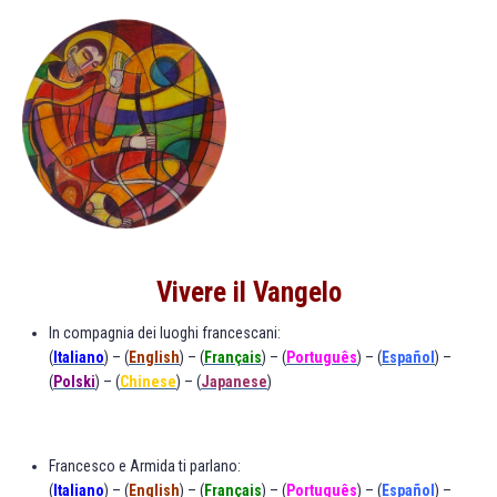
Vivere il Vangelo
In compagnia dei luoghi francescani:
(
Italiano
) – (
English
) – (
Français
) – (
Português
) – (
Español
) –
(
Polski
) –
(
C
hin
e
se
) – (
Japanese
)
Francesco e Armida ti parlano:
(
Italiano
) – (
English
) – (
Français
) – (
Português
) – (
Español
) –